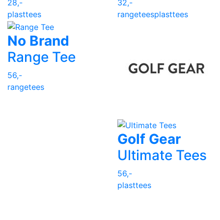
28,-
32,-
plasttees
rangetees
plasttees
No Brand
Range Tee
56,-
rangetees
Golf Gear
Ultimate Tees
56,-
plasttees