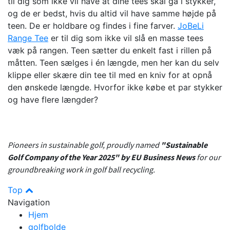
til dig som ikke vil have at dine tees skal gå i stykker,
og de er bedst, hvis du altid vil have samme højde på
teen. De er holdbare og findes i fine farver.
JoBeLi
Range Tee
er til dig som ikke vil slå en masse tees
væk på rangen. Teen sætter du enkelt fast i rillen på
måtten. Teen sælges i én længde, men her kan du selv
klippe eller skære din tee til med en kniv for at opnå
den ønskede længde. Hvorfor ikke købe et par stykker
og have flere længder?
Pioneers in sustainable golf, proudly named
"Sustainable
Golf Company of the Year 2025" by EU Business News
for our
groundbreaking work in golf ball recycling.
Top
Navigation
Hjem
golfbolde