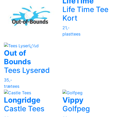
LifeTime
Life Time Tee
Kort
21,-
plasttees
Out of
Bounds
Tees Lyserød
35,-
trætees
Longridge
Vippy
Castle Tees
Golfpeg