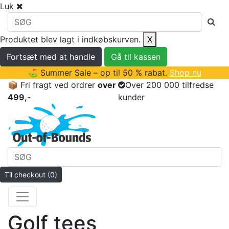
Luk
Produktet blev lagt i indkøbskurven.
X
Fortsæt med at handle
Gå til kassen
⛳ Summer Sale – op til 50 % rabat.
Shop nu
📦 Fri fragt ved ordrer
over
Over 200 000 tilfredse
499,-
kunder
Til checkout
(0)
Golf tees