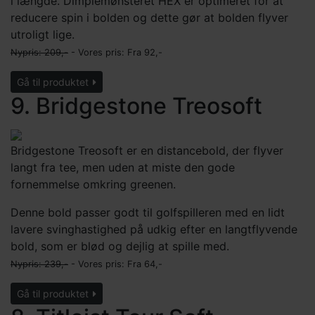
i længde. Dimplemønsteret HEX er optimeret for at
reducere spin i bolden og dette gør at bolden flyver
utroligt lige.
Nypris: 209,-
- Vores pris: Fra
92,-
Gå til produktet
9. Bridgestone Treosoft
Bridgestone Treosoft er en distancebold, der flyver
langt fra tee, men uden at miste den gode
fornemmelse omkring greenen.
Denne bold passer godt til golfspilleren med en lidt
lavere svinghastighed på udkig efter en langtflyvende
bold, som er blød og dejlig at spille med.
Nypris: 239,-
- Vores pris: Fra
64,-
Gå til produktet