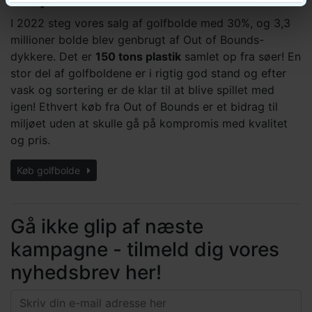
I 2022 steg vores salg af golfbolde med 30%, og 3,3
millioner bolde blev genbrugt af Out of Bounds-
dykkere. Det er
150 tons plastik
samlet op fra søer! En
stor del af golfboldene er i rigtig god stand og efter
vask og sortering er de klar til at blive spillet med
igen! Ethvert køb fra Out of Bounds er et bidrag til
miljøet uden at skulle gå på kompromis med kvalitet
og pris.
Køb golfbolde
Gå ikke glip af næste
kampagne - tilmeld dig vores
nyhedsbrev her!