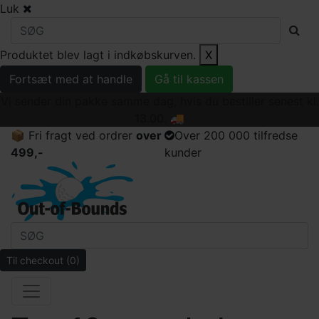
Luk
Produktet blev lagt i indkøbskurven.
X
Fortsæt med at handle
Gå til kassen
Vi sender din pakke samme dag, hvis du bestiller senest kl.
13.00. 🚚
📦 Fri fragt ved ordrer
over
Over 200 000 tilfredse
499,-
kunder
Til checkout
(0)