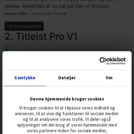
følelse. Anbefales af os her på Out-of-Bounds.
Nypris: 319,-
- Vores pris: Fra
64,-
Gå til produktet
2. Titleist Pro V1
#1 på touren i hele verden! Den bløde fornemmelse af
en Pro V1 sammen med den fantastiske længde og
Drop-and-Stop kontrol er uovertruffen og har i mange
år gjort Pro V1 til den absolut mest brugte golfbold på
Samtykke
Detaljer
Om
touren rundt omkring i verden. En konsekvent
boldflugt, meget lidt spin fra tee og utrolig kontrol
omkring greenen.
Denne hjemmeside bruger cookies
Nypris: 429,-
- Vores pris: Fra
142,-
Vi bruger cookies til at tilpasse vores indhold og
annoncer, til at vise dig funktioner til sociale medier
Gå til produktet
og til at analysere vores trafik. Vi deler også
oplysninger om din brug af vores hjemmeside med
1. Søbolde
vores partnere inden for sociale medier,