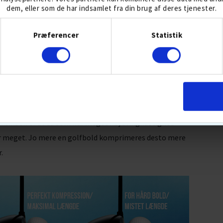
dem, eller som de har indsamlet fra din brug af deres tjenester.
Samtykkevalg
ompressionsbolde for at få mere længde? Svaret er nej.
Præferencer
Statistik
RIGTIGE STEDER
men det kommer ikke uden uønskede bivirkninger. Spin
igt at have, men det påvirker vi først og fremmest ved
 Spin i de længere slag handler mest om hvor hård eller
. Risikoen er at du som har meget høj svinghastighed
r meget. Jo mere en golfbold komprimeres desto mere
.