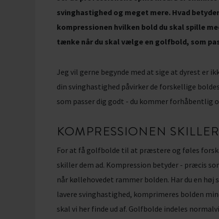
svinghastighed og meget mere. Hvad betyder 
kompressionen hvilken bold du skal spille me
tænke når du skal vælge en golfbold, som pass
Jeg vil gerne begynde med at sige at dyrest er ikke
din svinghastighed påvirker de forskellige boldes
som passer dig godt - du kommer forhåbentlig ogs
KOMPRESSIONEN SKILLE
For at få golfbolde til at præstere og føles for
skiller dem ad. Kompression betyder - præcis s
når køllehovedet rammer bolden. Har du en høj
lavere svinghastighed, komprimeres bolden mind
skal vi her finde ud af. Golfbolde indeles normal