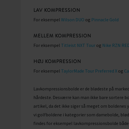
LAV KOMPRESSION
For eksempel
Wilson DUO
og
Pinnacle Gold
MELLEM KOMPRESSION
For eksempel
Titleist NXT Tour
og
Nike RZN RE
HØJ KOMPRESSION
For eksempel
TaylorMade Tour Preferred X
og
Ca
Lavkompressionsbolde er de blødeste på marked
hårdeste. Desværre kan man ikke bare sortere b
artikel, da det ikke siger så meget om boldenes
vi golfboldene i kategorier som damebolde, blø
findes for eksempel lavkompressionsbolde både 