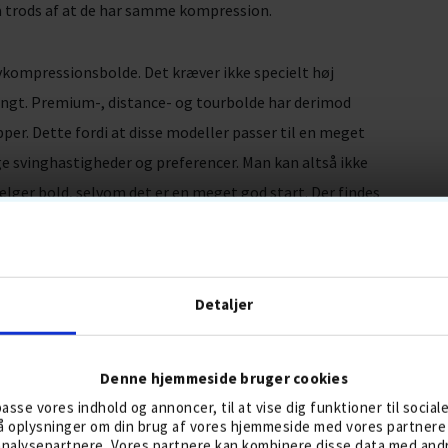
å trods af at de har samme kompression.
vkompressionsbolde. Det kræver ikke specielt høj
 langt. Premium-, distance- og tourbolde har derimod
er. Dette fordi at disse modeller passer til en meget
ige svinghastigheder og preferencer. Man kan altså ikke
ger bold, selvom det er en meget god start. Der findes
 spin og så videre, som man også bør have i tankerne.
U BOLDEN?
Detaljer
r at komprimere en lavkompressionsbold, mens en
 køllen. Komprimerer du bolden ordentligt får bolden
Denne hjemmeside bruger cookies
øget længde. Dette betyder at alle golfspillere vil
lpasse vores indhold og annoncer, til at vise dig funktioner til social
on og få den bedst mulige længde ud af det i forhold
gså oplysninger om din brug af vores hjemmeside med vores partnere 
nalysepartnere. Vores partnere kan kombinere disse data med andre