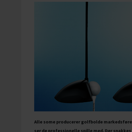
Alle some producerer golfbolde markedsfører
ser de professionelle spille med. Der snakke