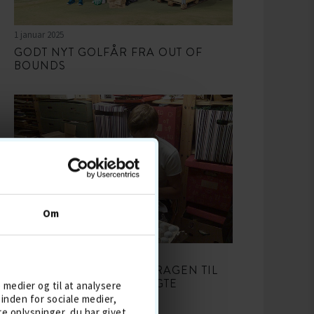
1 januar 2025
GODT NYT GOLFÅR FRA OUT OF
BOUNDS
Om
18 oktober 2024
FRA ÆGGEBAKKER I GARAGEN TIL
MILLIONER AF GENBRUGTE
e medier og til at analysere
GOLFBOLDE
inden for sociale medier,
 oplysninger, du har givet