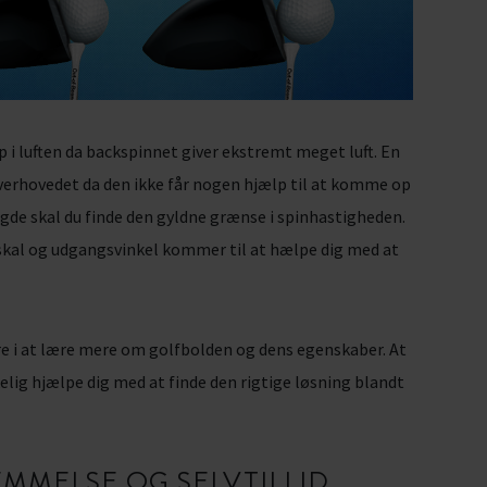
p i luften da backspinnet giver ekstremt meget luft. En
overhovedet da den ikke får nogen hjælp til at komme op
ængde skal du finde den gyldne grænse i spinhastigheden.
skal og udgangsvinkel kommer til at hælpe dig med at
ere i at lære mere om golfbolden og dens egenskaber. At
elig hjælpe dig med at finde den rigtige løsning blandt
MMELSE OG SELVTILLID