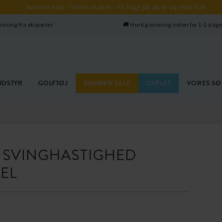
Summer Sale – Sidste chance – Fri fragt på alt til og med 9/8!
ivning fra eksperter
🚚 Hurtig levering inden for 1-2 dag
UDSTYR
GOLFTØJ
SUMMER SALE
OUTLET
VORES S
 SVINGHASTIGHED
EL