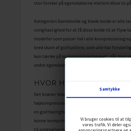
stor forskel på egenskaberne mellem disse to p
Kategorien Damebolde og bløde bolde er alle la
svinghastighed for at få disse bolde til at flyve
modeller som passer ind i alle kompressionsgrupp
bred skare af golfspillere, som alle har forskell
kun tænke på kompressionsniveauet, når man væl
andre egenskaber når det kommer til flugt, skal,
HVOR HÅRDT TRÆFFER D
Samtykke
Det kræver ikke specielt høj svinghastighed fo
højkompressionsbold kræver rigtig høj fart med
en god hastighed, hvilket (i teorien), udmynder i 
Vi bruger cookies til at ti
kunne komprimere en golfbold med lav kompressi
vores trafik. Vi deler o
til omgivelserne.
annonceringspartnere og a