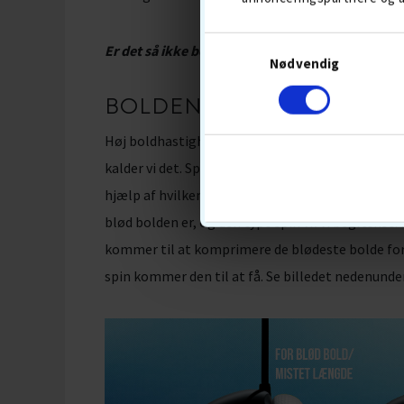
Er det så ikke bedre for alle at spille med lavk
Nødvendig
BOLDEN SKAL SPINNE DE 
Høj boldhastighed er fantastisk på alle måder, 
kalder vi det. Spin omkring greenen er altid dejl
hjælp af hvilken skal vi vælger vores bolde med.
blød bolden er, og den type spin vil vi begrænse
kommer til at komprimere de blødeste bolde fo
spin kommer den til at få. Se billedet nedenunder