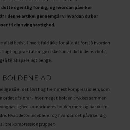
dette egentlig for dig, og hvordan påvirker
d? I denne artikel gennemgår vi hvordan du bør
er til din svinghastighed.
 altid bedst. I hvert fald ikke for alle. At forstå hvordan
 flugt og præstation gør ikke kun at du finder en bold,
å til at spare lidt penge.
R BOLDENE AD
skellige så er det først og fremmest kompressionen, som
om ordet afslører - hvor meget bolden trykkes sammen
 svinghastighed komprimeres bolden mere og har du en
re. Hvad dette indebærer og hvordan det påvirker dig
vis i tre kompressiongrupper: