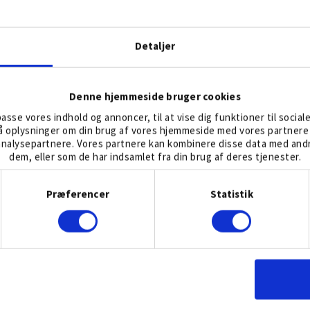
ppbollens e-handel til Out of Bounds. Derudover bliver
Detaljer
e 100% på dykning." siger Jacob Larsson.
Denne hjemmeside bruger cookies
endnu flere golfklubber med at genbruge de bolde, der
lpasse vores indhold og annoncer, til at vise dig funktioner til social
jømæssig gevinst og en god indtægt for golfklubben.
gså oplysninger om din brug af vores hjemmeside med vores partnere 
nalysepartnere. Vores partnere kan kombinere disse data med andre
dem, eller som de har indsamlet fra din brug af deres tjenester.
sætte med at vokse og samtidig tilgodese et endnu større
Samtykkevalg
s aktiviteter i Danmark, Tyskland og Holland er
Præferencer
Statistik
l efter Out of Bounds tilbud." siger Johannes.
rksomhed" af Dagens Industri, en pris til Sveriges
 end 1% af de svenske aktieselskaber opfylder kravene