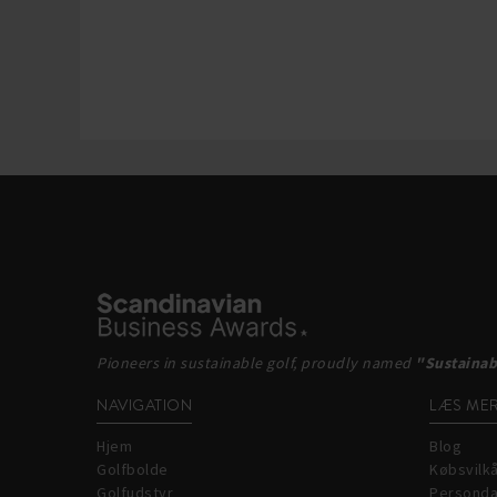
Pioneers in sustainable golf, proudly named
"Sustainab
NAVIGATION
LÆS ME
Hjem
Blog
Golfbolde
Købsvilk
Golfudstyr
Personda