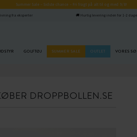
Summer Sale – Sidste chance – Fri fragt på alt til og med 9/8!
ivning fra eksperter
🚚 Hurtig levering inden for 1-2 dag
UDSTYR
GOLFTØJ
SUMMER SALE
OUTLET
VORES S
ØBER DROPPBOLLEN.SE