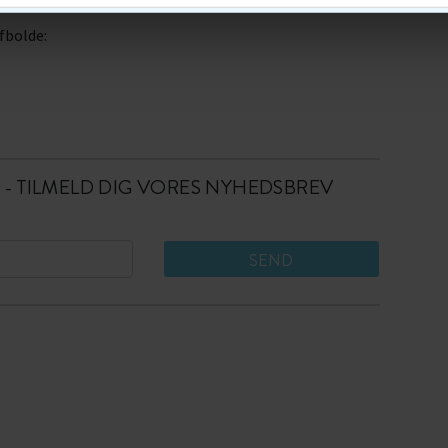
fbolde:
 - TILMELD DIG VORES NYHEDSBREV