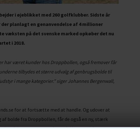
ejder i øjeblikket med 260 golfklubber. Sidste år
 der planlagt en genanvendelse af 4 millioner
ætte væksten på det svenske marked opkøber det nu
rtet i 2018.
e, der har været kunder hos Droppbollen, også fremover får
nderne tilbydes et større udvalg af genbrugsbolde til
fudstyr i mange kategorier." siger Johannes Bergenwall,
unds.se for at fortsætte med at handle. Og udover at
af bolde fra Droppbollen, får de også en ny, stærk
e, Jacob Larsson, er en erfaren dykker og vil fortsætte