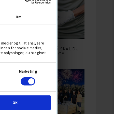
Om
20 maj 2025
e medier og til at analysere
inden for sociale medier,
KAN DU LIDE PRO V1? SÅ SKAL DU
 oplysninger, du har givet
PRØVE DISSE PRISVENLIGE
ALTERNATIVER!
Marketing
OK