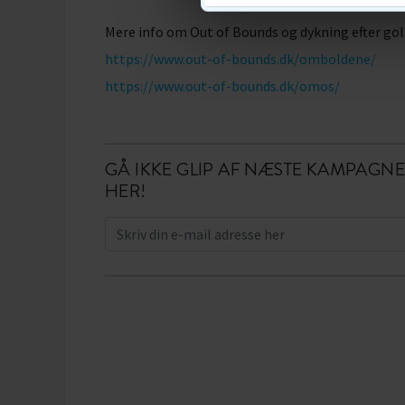
Mere info om Out of Bounds og dykning efter gol
https://www.out-of-bounds.dk/omboldene/
https://www.out-of-bounds.dk/omos/
GÅ IKKE GLIP AF NÆSTE KAMPAGNE
HER!