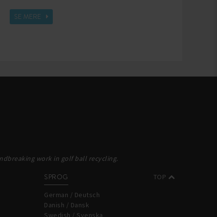
SE MERE
dbreaking work in golf ball recycling.
SPROG
TOP
German / Deutsch
Danish / Dansk
Swedish / Svenska