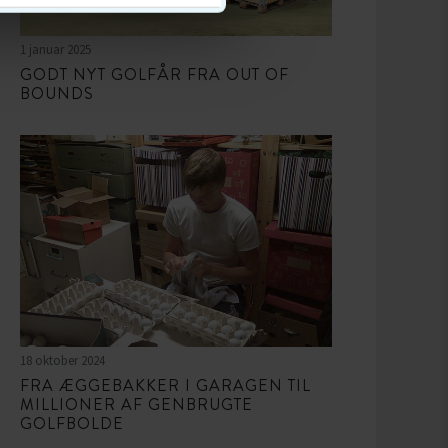
1 januar 2025
GODT NYT GOLFÅR FRA OUT OF
BOUNDS
18 oktober 2024
FRA ÆGGEBAKKER I GARAGEN TIL
MILLIONER AF GENBRUGTE
GOLFBOLDE