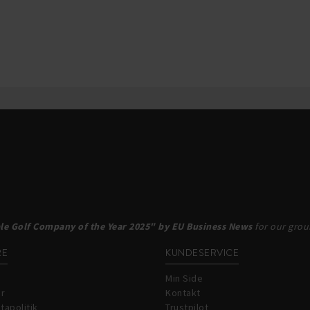
le Golf Company of the Year 2025" by EU Business News
for our groun
RE
KUNDESERVICE
Min Side
år
Kontakt
tapolitik
Trustpilot