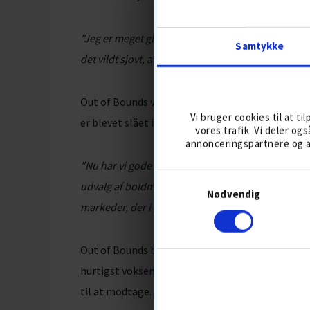
"Jeg er meget glad for nu at kunne overdrage Dro
Samtykke
det vildt sjovt, at mit team og jeg nu kan fokuser
Out of Bounds vil gennem opkøbet kunne hjælpe 
Vi bruger cookies til at ti
er blevet slået i søerne, hvilket både er en mil
vores trafik. Vi deler o
annonceringspartnere og a
"Nu har vi gode forudsætninger for at kunne fort
udvalg af boldmodeller gennem golfsæsonen. Vore
Nødvendig
markeder, der i øjeblikket viser stor efterspørgse
Out of Bounds blev for nylig kåret som "Gasell-vi
hurtigst voksende virksomheder, som kun mindre
til at modtage.