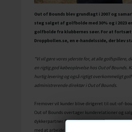
Out of Bounds blev grundlagt i 2007 og samarb
steg salget af golfbolde med 30% og i 2023 er
golfbolde fra klubbernes søer. For at forts
Droppbollen.se, en e-handelsside, der blev sta
"Vi vil gøre vores yderste for, at alle golfspiller
en rigtig god købeoplevelse hos Out of Bounds. Ku
hurtig levering og også rigtigt overkommeligt gol
administrerende direktør i Out of Bounds.
Fremover vil kunder blive dirigeret til out-of-bo
Out of Bounds overtager kunderelationer og salg 
dykkerpartner. Den tidligere ejer af dropbollen.s
med at arbejde på dette, nu for Out of Bounds.