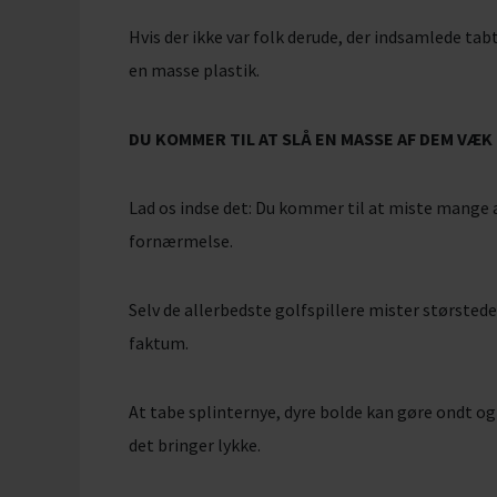
Hvis der ikke var folk derude, der indsamlede ta
en masse plastik.
DU KOMMER TIL AT SLÅ EN MASSE AF DEM VÆK
Lad os indse det: Du kommer til at miste mange a
fornærmelse.
Selv de allerbedste golfspillere mister størstedel
faktum.
At tabe splinternye, dyre bolde kan gøre ondt og
det bringer lykke.