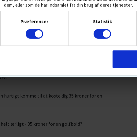
dem, eller som de har indsamlet fra din brug af deres tjenester.
Samtykkevalg
Præferencer
Statistik
E:
yre.
an hurtigt komme til at koste dig 35 kroner for en
 helt ærligt - 35 kroner for en golfbold?