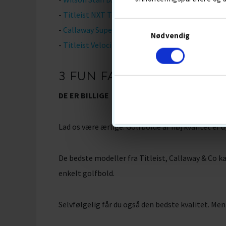
-
Titleist NXT Tour
-
Callaway Supersoft
Nødvendig
-
Titleist Velocity
3 FUN FACTS OM SØBOLD
DE ER BILLIGE
Lad os være ærlige. Golfbolde af høj kvalitet er d
De bedste modeller fra Titleist, Callaway & Co k
enkelt golfbold.
Selvfølgelig får du også den bedste kvalitet. Men