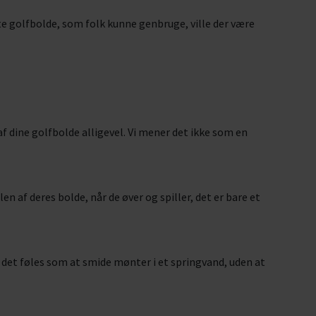
bte golfbolde, som folk kunne genbruge, ville der være
f dine golfbolde alligevel. Vi mener det ikke som en
en af deres bolde, når de øver og spiller, det er bare et
 det føles som at smide mønter i et springvand, uden at