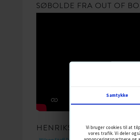
SØBOLDE FRA OUT OF BO
Samtykke
HENRIKS 4 FAVORITTER:
Vi bruger cookies til at ti
vores trafik. Vi deler o
annonceringspartnere og a
-
Wilson Staff Dx2 Soft