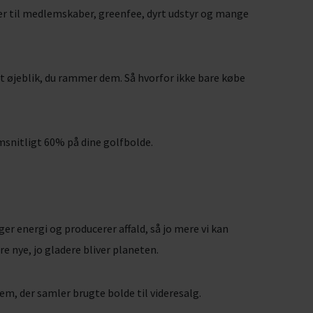
fter til medlemskaber, greenfee, dyrt udstyr og mange
det øjeblik, du rammer dem. Så hvorfor ikke bare købe
msnitligt 60% på dine golfbolde.
ger energi og producerer affald, så jo mere vi kan
e nye, jo gladere bliver planeten.
em, der samler brugte bolde til videresalg.