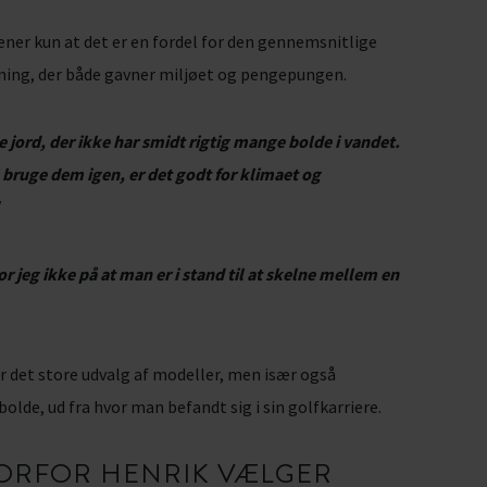
ener kun at det er en fordel for den gennemsnitlige
sning, der både gavner miljøet og pengepungen.
e jord, der ikke har smidt rigtig mange bolde i vandet.
 bruge dem igen, er det godt for klimaet og
r jeg ikke på at man er i stand til at skelne mellem en
r det store udvalg af modeller, men især også
olde, ud fra hvor man befandt sig i sin golfkarriere.
VORFOR HENRIK VÆLGER