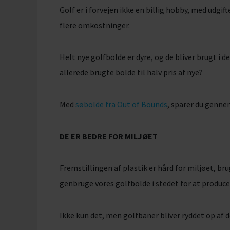
Golf er i forvejen ikke en billig hobby, med udgi
flere omkostninger.
Helt nye golfbolde er dyre, og de bliver brugt i 
allerede brugte bolde til halv pris af nye?
Med
søbolde fra Out of Bounds
, sparer du genne
DE ER BEDRE FOR MILJØET
Fremstillingen af plastik er hård for miljøet, bru
genbruge vores golfbolde i stedet for at producer
Ikke kun det, men golfbaner bliver ryddet op af d