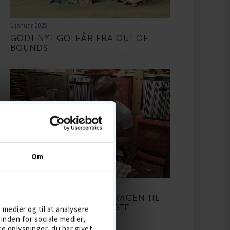
1 januar 2025
GODT NYT GOLFÅR FRA OUT OF
BOUNDS
Om
18 oktober 2024
FRA ÆGGEBAKKER I GARAGEN TIL
MILLIONER AF GENBRUGTE
e medier og til at analysere
GOLFBOLDE
inden for sociale medier,
 oplysninger, du har givet