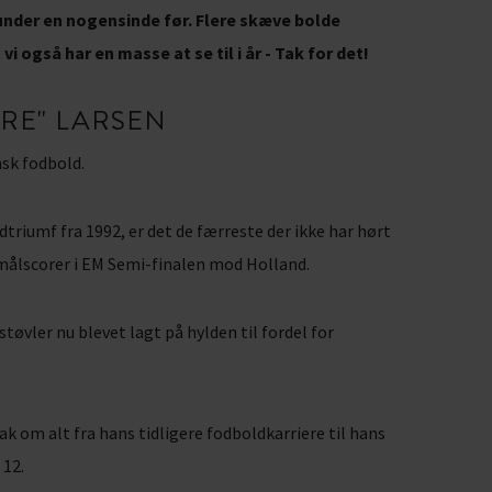
frunder en nogensinde før. Flere skæve bolde
vi også har en masse at se til i år - Tak for det!
ORE" LARSEN
sk fodbold.
triumf fra 1992, er det de færreste der ikke har hørt
målscorer i EM Semi-finalen mod Holland.
tøvler nu blevet lagt på hylden til fordel for
ak om alt fra hans tidligere fodboldkarriere til hans
 12.