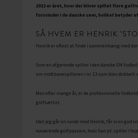
2022 er året, hvor der bliver spillet flere gol
forsvinder i de danske søer, hvilket betyder at 
SÅ HVEM ER HENRIK "ST
Henrik er oftest at finde i sammenhæng med dan
Som en afgørende spiller i den danske EM fodbold
om midtbanespilleren i nr. 13 som blev dobbelt 
Men efter mange år, er de professionelle fodbolds
golfsættet.
Idet jeg går en runde med Henrik, får vi en god sn
nuværende golfpassion, hvor han pt. spiller i hcp