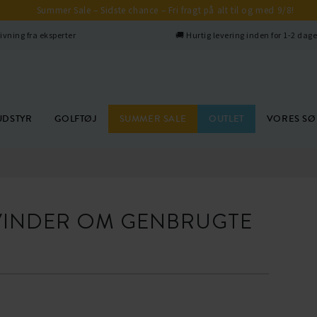
Summer Sale – Sidste chance – Fri fragt på alt til og med 9/8!
ivning fra eksperter
🚚 Hurtig levering inden for 1-2 dag
UDSTYR
GOLFTØJ
SUMMER SALE
OUTLET
VORES S
 VINDER OM GENBRUGTE