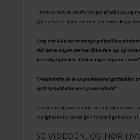
Henrik er selv en storforbruger af søbolde, og m
golfspiller at spille med den genanvendelige lø
"Jeg tror ikke der er mange golfspillere på denn
Når der er nogen der kan fiske dem op, og vi kan
bæredygtigheden. Så dem tager vi gerne i mod"
"Medmindre du er en professionel golfspiller, tro
sprit ny bold eller en A-grade søbold"
En anden ting som Henrik var imponeret over, va
muligheden for at vælge 4 forskellige klasser af b
SE VIDEOEN, OG HØR H