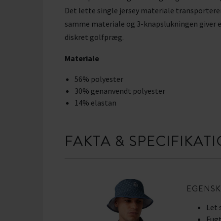
Det lette single jersey materiale transportere
samme materiale og 3-knapslukningen giver et
diskret golfpræg.
Materiale
56% polyester
30% genanvendt polyester
14% elastan
FAKTA & SPECIFIKAT
EGENSK
Let 
Fugt