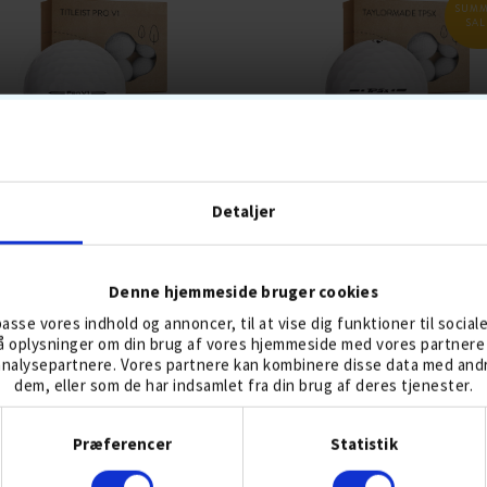
SUM
SAL
TITLEIST PRO V1
TAYLORMADE TP5X
Detaljer
Denne hjemmeside bruger cookies
239,-
191,-
239
lpasse vores indhold og annoncer, til at vise dig funktioner til social
gså oplysninger om din brug af vores hjemmeside med vores partnere 
LLER 4 AUG
3-DELT
BOLDFLUGT-MIDDEL
BESTSELLER 4 AUG
5-DELT
BOLDFLUGT
nalysepartnere. Vores partnere kan kombinere disse data med andre
NSPIN HØJ
SKAL URETAN
TOURBOLDE
GREENSPIN HØJ
SKAL URETAN
TOURB
dem, eller som de har indsamlet fra din brug af deres tjenester.
KOMPRESSION MEDIUM
KOMPRESSION HÅRDT
Samtykkevalg
KØB
KØB
Præferencer
Statistik