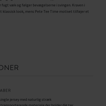
r fugt væk og følger bevægelserne i svingen. Kraven i
 klassisk look, mens Pete Tee Time motivet tilføjer et
IONER
ABER
single jersey med naturlig stræk
transporterende materiale der holder dig tør