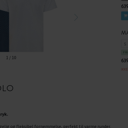
639
MA
FR
1
/
10
639
IKK
OLO
ryk.
gelig og fleksibel fornemmelse, perfekt til varme runder.