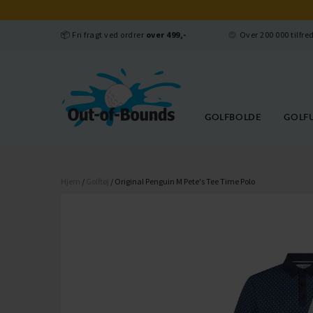
📦 Fri fragt ved ordrer
over 499,-
Over 200 000 tilfr
GOLFBOLDE
GOLF
Hjem
/
Golftøj
/ Original Penguin M Pete's Tee Time Polo