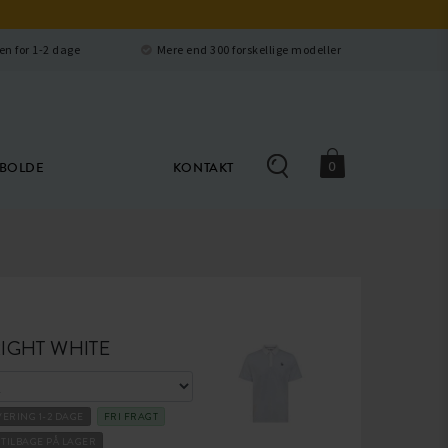
Luk
en for 1-2 dage
Mere end 300 forskellige modeller
0
ØBOLDE
KONTAKT
IGHT WHITE
VERING 1-2 DAGE
FRI FRAGT
1 TILBAGE PÅ LAGER