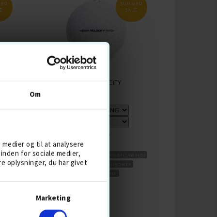
MER
SUMMER
E
SALE
TITLEIST VELOCITY
Om
139,-
169
e medier og til at analysere
inden for sociale medier,
-HØJ
BESTSELLER 4 AUG
2-DELT
BOLDFLUGT-HØJ
 oplysninger, du har givet
OLDE
DISTANCEBOLDE
SKAL IONOMER
KOMPRESSION HÅRDT
KØB
Marketing