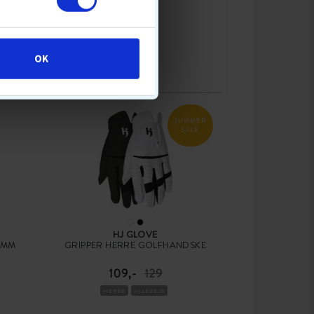
OK
SUMMER
SALE
HJ GLOVE
 MM
GRIPPER HERRE GOLFHANDSKE
109,-
129
HERRE
ALLEVEJR