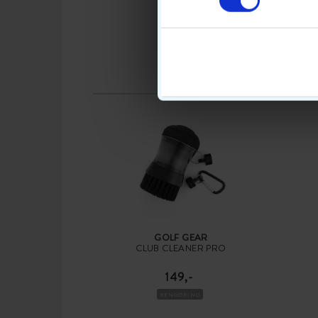
GOLF GEAR
CLUB CLEANER PRO
149,-
RENGØRING