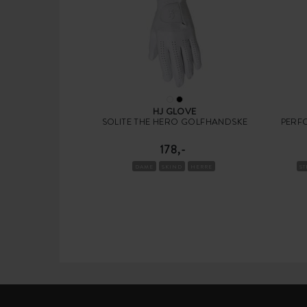
HJ GLOVE
SOLITE THE HERO GOLFHANDSKE
PERF
178,-
DAME
SKIND
HERRE
S