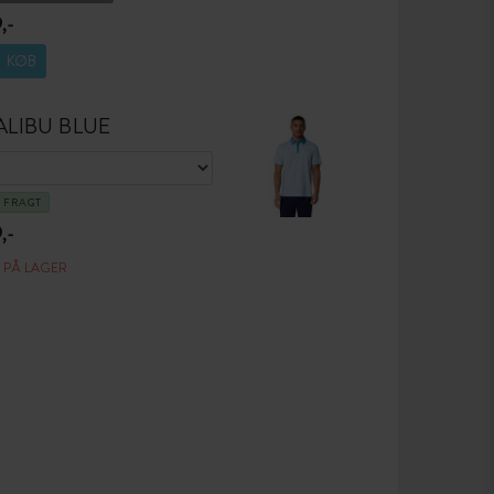
,-
KØB
LIBU BLUE
I FRAGT
,-
E PÅ LAGER