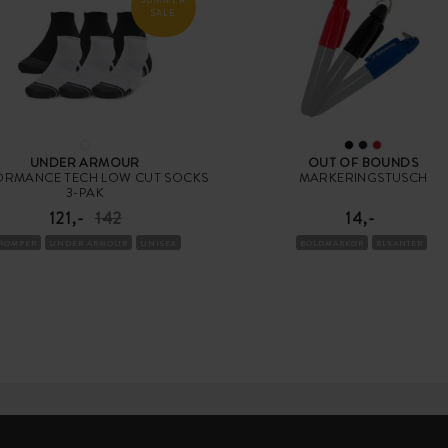
SALE
UNDER ARMOUR
OUT OF BOUNDS
ORMANCE TECH LOW CUT SOCKS
MARKERINGSTUSCH
3-PAK
121,-
142
14,-
TRØMPER
UNDER ARMOUR
UNISEX
BOLDMARKØR
BLYANTER