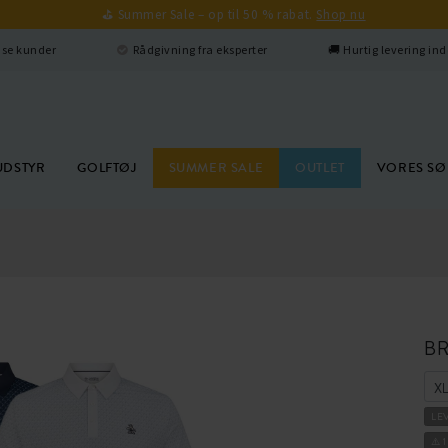
⛳ Summer Sale – op til 50 % rabat.
Shop nu
edse kunder
Rådgivning fra eksperter
🚚 Hurtig levering ind
UDSTYR
GOLFTØJ
SUMMER SALE
OUTLET
VORES S
BR
LE
⚠️ 