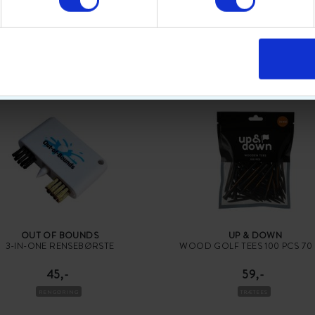
POPULÆRT GOLFUDSTYR
OUT OF BOUNDS
UP & DOWN
3-IN-ONE RENSEBØRSTE
WOOD GOLF TEES 100 PCS 70
45,-
59,-
RENGØRING
TRÆTEES