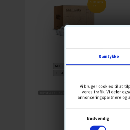
SUMMER
SALE
SØBOLDE
Samtykke
237,-
279
Vi bruger cookies til at ti
vores trafik. Vi deler o
BESTSELLER 4 AUG
DISTANCEBOLDE
BOLDMIKS
BESTSE
annonceringspartnere og a
GREE
KØB
Nødvendig